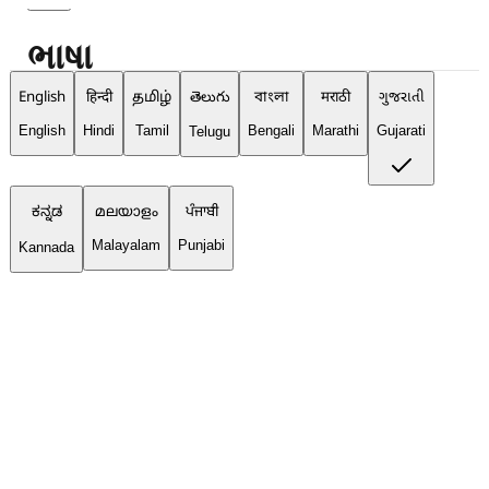
ભાષા
English
हिन्दी
தமிழ்
తెలుగు
বাংলা
मराठी
ગુજરાતી
English
Hindi
Tamil
Bengali
Marathi
Gujarati
Telugu
ಕನ್ನಡ
മലയാളം
ਪੰਜਾਬੀ
Malayalam
Punjabi
Kannada