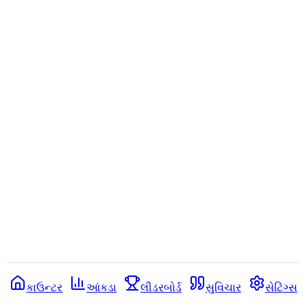
કાઉન્ટર
આંકડા
લીડરબોર્ડ
સુવિચાર
સેટિંગ્સ