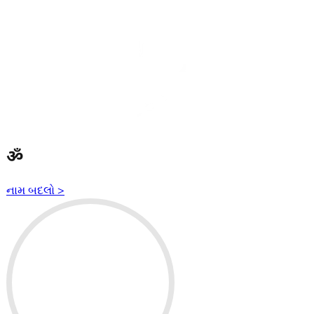
ॐ
નામ બદલો
>