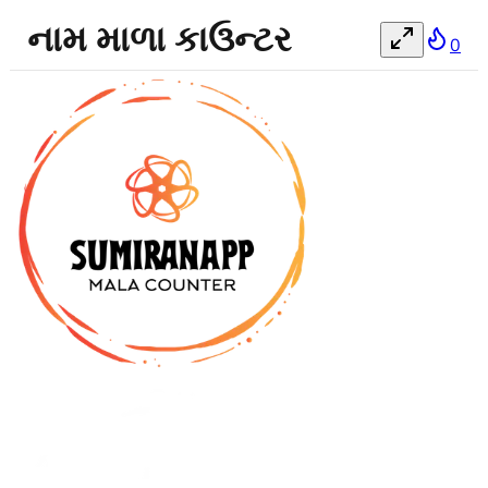
નામ માળા કાઉન્ટર
0