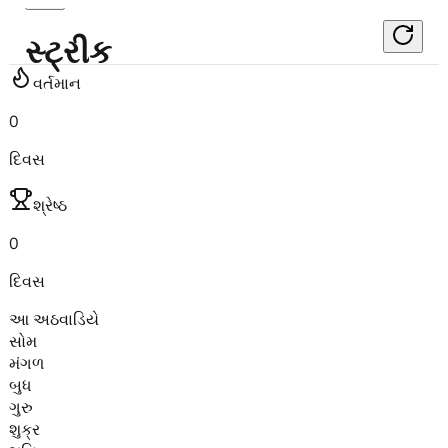
સ્ટ્રીક
વર્તમાન
0
દિવસ
શ્રેષ્ઠ
0
દિવસ
આ અઠવાડિયે
સોમ
મંગળ
બુધ
ગુરુ
શુક્ર