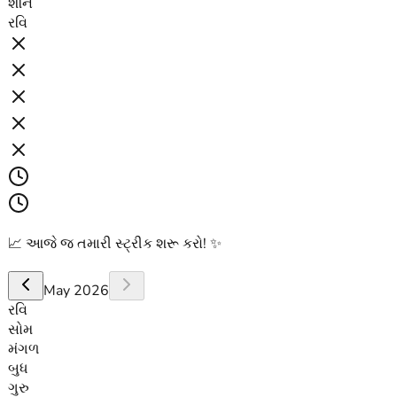
શનિ
રવિ
📈
આજે જ તમારી સ્ટ્રીક શરૂ કરો! ✨
May 2026
રવિ
સોમ
મંગળ
બુધ
ગુરુ